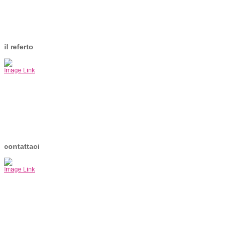
il referto
Image Link
contattaci
Image Link