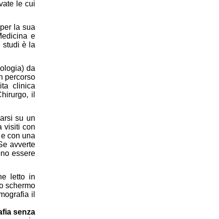
vate le cui
per la sua
Medicina e
 studi è la
ologia) da
n percorso
ta clinica
hirurgo, il
rarsi su un
 visiti con
) e con una
Se avverte
ono essere
e letto in
lo schermo
mografia il
fia senza