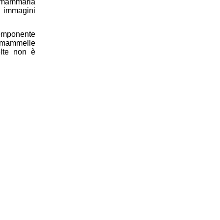
 mammaria
e immagini
omponente
 mammelle
lte non è