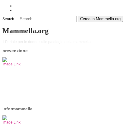
Cerca in Mammella.org
Search ...
Mammella.org
Il Portale per le donne sulle patologie della mammella
prevenzione
Image Link
informammella
Image Link