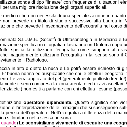
izzate sonde di tipo “lineare” con frequenze di ultrasuoni ele
 per una migliore risoluzione degli organi superficiali.
e medico che non necessita di una specializzazione in quanto 
e non prevede un titolo di studio successivo alla Laurea in 
zazione che prevede l’insegnamento dell’ecografia nel corso di
ominata S.I.U.M.B. (Società di Ultrasonologia in Medicina e Bi
formazione specifica in ecografia rilasciando un Diploma dopo u
Molte specialità utilizzano l’ecografia come supporto alla visi
i che maggiormente utilizzano l’ecografia in tal senso sono il C
vviamente il Radiologo.
accia in alto o dietro la nuca e Le potrà essere richiesto di gi
. E’ buona norma ed auspicabile che chi le effettui l’ecografia la
no. Le verrà applicato del gel (generalmente piuttosto freddo!
tamente il seno compresa la zona areolare ed i cavi ascellari. 
enzìa etc.) non esiti a parlarne con chi effettua l’esame (poss
definizione
operatore dipendente
. Questo significa che vien
zione e l’interpretazione delle immagini che si susseguono sul
lla perizia dell’operatore. Nell’ecografia a differenza della mam
dico si fondono nella stessa persona.
e quando
)
Le sconsigliamo vivamente di eseguire una ecogra