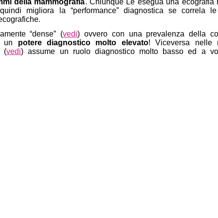
ammi della mammografia
. Chiunque Le esegua una ecografia
 quindi migliora la “performance” diagnostica se correla l
cografiche.
camente “dense” (
vedi
) ovvero con una prevalenza della c
ha un
potere diagnostico molto elevato
! Viceversa nelle
 (
vedi
) assume un ruolo diagnostico molto basso ed a vo