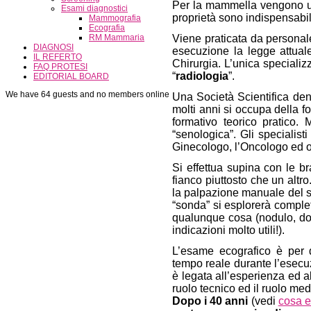
Per la mammella vengono util
Esami diagnostici
proprietà sono indispensabili
Mammografia
Ecografia
RM Mammaria
Viene praticata da personal
DIAGNOSI
esecuzione la legge attual
IL REFERTO
Chirurgia. L’unica specializ
FAQ PROTESI
“
radiologia
”.
EDITORIAL BOARD
We have 64 guests and no members online
Una Società Scientifica den
molti anni si occupa della 
formativo teorico pratico. 
“senologica”. Gli specialist
Ginecologo, l’Oncologo ed o
Si effettua supina con le br
fianco piuttosto che un altro
la palpazione manuale del se
“sonda” si esplorerà comple
qualunque cosa (nodulo, dol
indicazioni molto utili!).
L’esame ecografico è per 
tempo reale durante l’esecu
è legata all’esperienza ed a
ruolo tecnico ed il ruolo me
Dopo i 40 anni
(vedi
cosa 