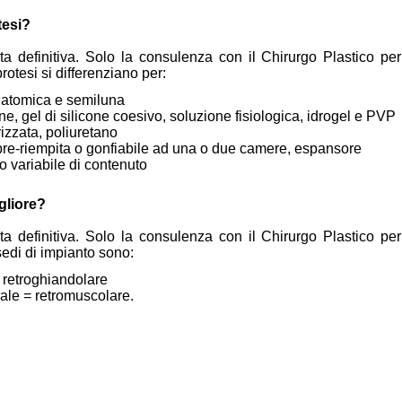
tesi?
ta definitiva. Solo la consulenza con il Chirurgo Plastico pe
rotesi si differenziano per:
anatomica e semiluna
cone, gel di silicone coesivo, soluzione fisiologica, idrogel e PVP
urizzata, poliuretano
a pre-riempita o gonfiabile ad una o due camere, espansore
vo variabile di contenuto
gliore?
ta definitiva. Solo la consulenza con il Chirurgo Plastico pe
sedi di impianto sono:
= retroghiandolare
rale = retromuscolare.