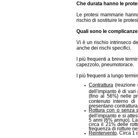
Che durata hanno le prote
Le protesi mammarie hanno u
rischio di sostituire le protes
Quali sono le complicanze 
Vi è un rischio intrinseco del
anche dei rischi specifici.
I più frequenti a breve term
capezzolo, pneumotorace.
I più frequenti a lungo termi
Contrattura
(reazione 
dell'impianto è di var
(fino al 56%) nelle pr
contenuto interno di 
presentano contrattura
Rottura con o senza p
dell'impianto e si atte
5 anni (6% annuo). La 
circa il 21% delle rot
frequenza di rotture ne
Reintervento
. C
irca 1