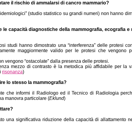
are il rischio di ammalarsi di cancro mammario?
pidemiologici” (studio statistico su grandi numeri) non hanno di
e le capacità diagnostiche della mammografia, ecografia e
 studi hanno dimostrato una “interferenza” delle protesi con 
ramente maggiormente valido per le protesi che vengono p
on vengono “ostacolate” dalla presenza delle protesi.
enza mezzo di contrasto è la metodica più affidabile per la v
di
risonanza
)
ire lo stesso la mammografia?
nte che informi il Radiologo ed il Tecnico di Radiologia perc
a manovra particolare (
Eklund
)
ttare?
to una significativa riduzione della capacità di allattamento n