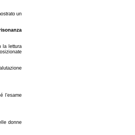
mostrato un
 risonanza
la lettura
osizionate
alutazione
hé l'esame
elle donne