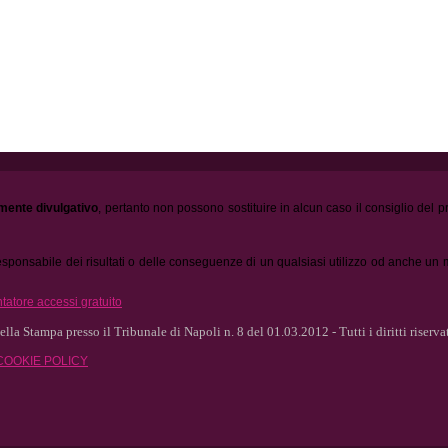
mente divulgativo
, pertanto non possono sostituire in alcun caso il consiglio del 
 responsabile dei risultati o delle conseguenze di un qualsiasi utilizzo od anche un 
lla Stampa presso il Tribunale di Napoli n. 8 del 01.03.2012 - Tutti i diritti riserva
COOKIE POLICY