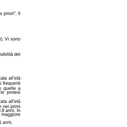
riori”. Il
i). Vi sono
ibilità del
ta all'età
 frequenti
 e quelle a
le protesi
ta all'età
e nei primi
.8 anni. In
na maggiore
5 anni.