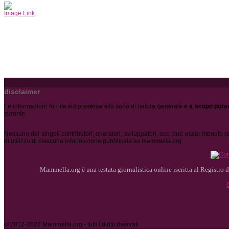
Image Link
disclaimer
Le informazioni fornite sul presente sito sono di natura generale e
a scopo pura
curante.
Nessuno dei singoli contributori, operatori, sviluppatori, ecc. può esser ritenuto
di utilizzo di ciascuna informazione pubblicata su mammella.org
Mammella.org è una testata giornalistica online iscritta al Registro de
© 2012-2022 Mammella.org - tutti i diritti riservati