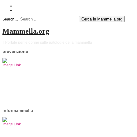
Cerca in Mammella.org
Search ...
Mammella.org
Il Portale per le donne sulle patologie della mammella
prevenzione
Image Link
informammella
Image Link