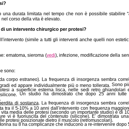
si?
na durata limitata nel tempo che non è possibile stabilire “a p
i nel corso della vita è elevato.
di un intervento chirurgico per protesi?
l'intervento (simile a tutti gli interventi anche quelli non estetic
ine: ematoma, sieroma (
vedi
), infezione, modificazione della sens
ne sono:
da corpo estraneo).
La frequenza di insorgenza sembra correla
Sono più
i gradi ed appare individualmente più o meno tollerata.
otesi a superficie esterna lisca, nelle sedi retro ghiandolari
Un studio ha dimostrato che dopo 25 anni tutte 
silicone.
.
erdita di sostanza
.
La frequenza di insorgenza sembra correla
sta tra il 5-10% a 10 anni dall'intervento con frequenza maggior
vita media delle protesi (secondo un importante studio) è di 10
ture vi è fuoriuscita del contenuto (silicone). E' dimostrata u
lle protesi posizionate dietro il muscolo (retromuscolari).
 donna su 8 ha complicanze che inducono a re-intervenire dopo 