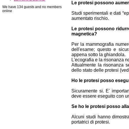
Le protesi possono aument
We have 134 guests and no members
online
Studi sperimentali e dati “e
aumentato rischio.
Le protesi possono ridurr
magnetica?
Per la mammografia numerosi
dell'esame; questo e sicu
appena sotto la ghiandola.
L'ecografia e la risonanza n
Attualmente la risonanza s
dello stato delle protesi (ve
Ho le protesi posso esegu
Sicuramente si. E' importa
deve essere eseguito con un
Se ho le protesi posso alla
Alcuni studi hanno dimostra
portatrici di protesi.