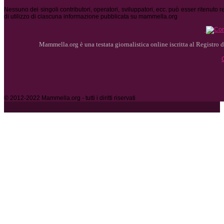
Nessuno dei singoli contributori, operatori, sviluppatori, ecc. può esser ritenuto
di utilizzo di ciascuna informazione pubblicata su mammella.org
Mammella.org è una testata giornalistica online iscritta al Registro de
© 2012-2022 Mammella.org - tutti i diritti riservati