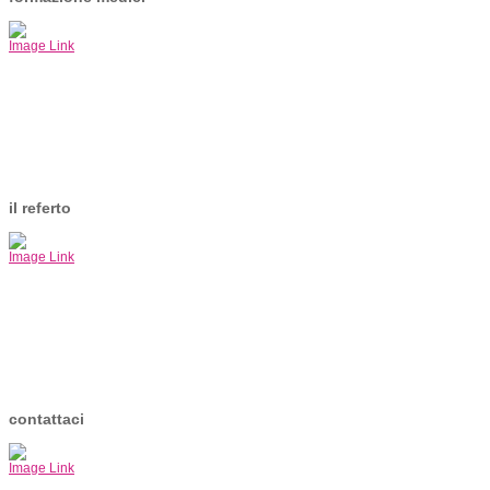
Image Link
il referto
Image Link
contattaci
Image Link