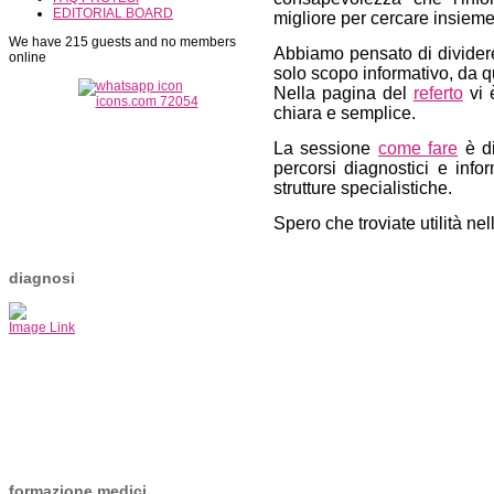
EDITORIAL BOARD
migliore per cercare insieme
We have 215 guests and no members
Abbiamo pensato di dividere
online
solo scopo informativo, da 
Nella pagina del
referto
vi 
chiara e semplice.
La sessione
come fare
è di
percorsi diagnostici e info
strutture specialistiche.
Spero che troviate utilità ne
diagnosi
Image Link
formazione medici