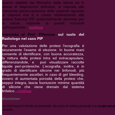
quanto stabilito dal Ministero della Salute ed in
attesa di disposizioni definitive, in risposta alla
crescente preoccupazione delle pazienti riguardo
al clamore che si è creato relativamente alle
protesi francesi PIP, potenzialmente dannose per
la salute, risponde ai quesiti ricorrenti
sull’argomento...
continua
Intervista al Prof. P.Panizza
sul ruolo del
Radiologo nel caso PIP
Per una valutazione delle protesi l’ecografia è
sicuramente l’esame di elezione. In buone mani
consente di identificare, con buona accuratezza,
la rottura della protesi intra ed extracapsulare,
differenziandole, e può visualizzare raccolte
liquide peri-protesiche.
L’ecografia, inoltre, è in
grado di identificare silicone nei linfonodi, più
frequentemente ascellari, in caso di gel bleeding,
ovvero di aumentata porosità della protesi che,
seppur integra, lascia fuoriuscire minime quantità
di silicone che viene drenato dal sistema
linfatico...
continua
disclaimer
Le informazioni fornite sul presente sito sono di natura generale e
a scopo pura
curante.