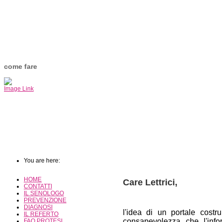
come fare
Image Link
You are here:
HOME
Care Lettrici,
CONTATTI
IL SENOLOGO
PREVENZIONE
DIAGNOSI
l'idea di un portale costr
IL REFERTO
consapevolezza che l'infor
FAQ PROTESI