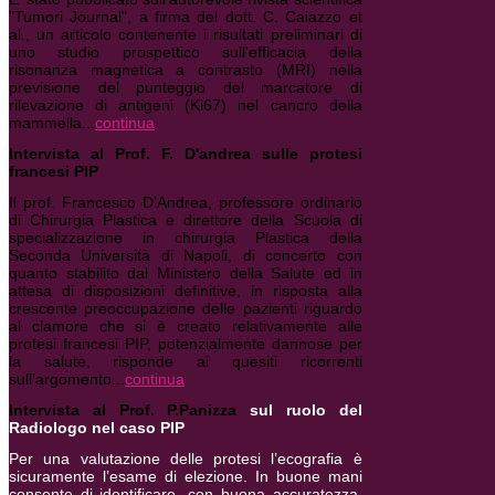
"Tumori Journal", a firma del dott. C. Caiazzo et
al., un articolo contenente i risultati preliminari di
uno studio prospettico sull'efficacia della
risonanza magnetica a contrasto (MRI) nella
previsione del punteggio del marcatore di
rilevazione di antigeni (Ki67) nel cancro della
mammella...
continua
Intervista al Prof. F. D'andrea sulle protesi
francesi PIP
Il prof. Francesco D’Andrea, professore ordinario
di Chirurgia Plastica e direttore della Scuola di
specializzazione in chirurgia Plastica della
Seconda Università di Napoli, di concerto con
quanto stabilito dal Ministero della Salute ed in
attesa di disposizioni definitive, in risposta alla
crescente preoccupazione delle pazienti riguardo
al clamore che si è creato relativamente alle
protesi francesi PIP, potenzialmente dannose per
la salute, risponde ai quesiti ricorrenti
sull’argomento...
continua
Intervista al Prof. P.Panizza
sul ruolo del
Radiologo nel caso PIP
Per una valutazione delle protesi l’ecografia è
sicuramente l’esame di elezione. In buone mani
consente di identificare, con buona accuratezza,