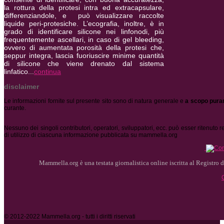
la rottura della protesi intra ed extracapsulare,
differenziandole, e può visualizzare raccolte
liquide peri-protesiche.
L’ecografia, inoltre, è in
grado di identificare silicone nei linfonodi, più
frequentemente ascellari, in caso di gel bleeding,
ovvero di aumentata porosità della protesi che,
seppur integra, lascia fuoriuscire minime quantità
di silicone che viene drenato dal sistema
linfatico...
continua
disclaimer
Le informazioni fornite sul presente sito sono di natura generale e
a scopo pura
curante.
Nessuno dei singoli contributori, operatori, sviluppatori, ecc. può esser ritenuto
di utilizzo di ciascuna informazione pubblicata su mammella.org
Mammella.org è una testata giornalistica online iscritta al Registro de
© 2012-2022 Mammella.org - tutti i diritti riservati