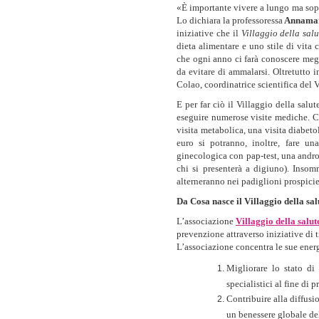
«È importante vivere a lungo ma sopr
Lo dichiara la professoressa
Annamar
iniziative che il
Villaggio della salu
dieta alimentare e uno stile di vita
che ogni anno ci farà conoscere megl
da evitare di ammalarsi. Oltretutto 
Colao, coordinatrice scientifica del V
E per far ciò il Villaggio della sal
eseguire numerose visite mediche. Con
visita metabolica, una visita diabeto
euro si potranno, inoltre, fare un
ginecologica con pap-test, una androl
chi si presenterà a digiuno). Inso
alterneranno nei padiglioni prospici
Da Cosa nasce il Villaggio della salu
L’associazione
Villaggio della salut
prevenzione
attraverso iniziative di 
L’associazione concentra le sue energi
Migliorare lo stato di 
specialistici al fine di 
Contribuire alla diffusi
un benessere globale de