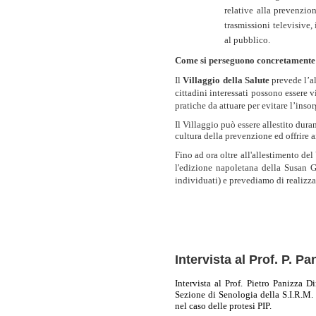
relative alla prevenzion
trasmissioni televisive,
al pubblico.
Come si perseguono concretamente tal
Il
Villaggio della Salute
prevede l’a
cittadini interessati possono essere v
pratiche da attuare per evitare l’inso
Il Villaggio può essere allestito dur
cultura della prevenzione ed offrire ai
Fino ad ora oltre all'allestimento del
l'edizione napoletana della Susan G
individuati) e prevediamo di realizz
Intervista al Prof. P. Pa
Intervista al Prof. Pietro Panizza 
Sezione di Senologia della S.I.R.M.
nel caso delle protesi PIP.