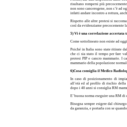
risultano rompersi più precocemente
non sono cancerogene, non c’è ad oggi
infatti andare incontro a rottura, anc
Rispetto alle altre protesi si racco
così da evidenziarne precocemente la
5) Vi è una correlazione accertata t
Come sottolineato non esiste ad oggi
Poiché in Italia sono state ritirate 
che ci sia stato il tempo per fare 
protesi PIP e cancro mammario. I cas
mammario della popolazione normal
6)Cosa consiglia il Medico Radiolog
In caso di posizionamento di impian
all’età ed al profilo di rischio del
dopo i 40 anni si consiglia RM mamm
E’ buona norma eseguire una RM di con
Bisogna sempre esigere dal chirurgo 
da garanzia, e portarla con se quando