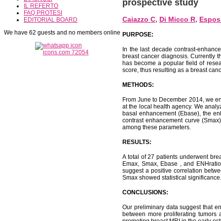
prospective study
IL REFERTO
FAQ PROTESI
Caiazzo C
,
Di Micco R
,
Espos
EDITORIAL BOARD
We have 62 guests and no members online
PURPOSE:
In the last decade contrast-enhanc
breast cancer diagnosis. Currently t
has become a popular field of resear
score, thus resulting as a breast canc
METHODS:
From June to December 2014, we enr
at the local health agency. We analy
basal enhancement (Ebase), the en
contrast enhancement curve (Smax). 
among these parameters.
RESULTS:
A total of 27 patients underwent br
Emax, Smax, Ebase , and ENHratio w
suggest a positive correlation bet
Smax showed statistical significance
CONCLUSIONS:
Our preliminary data suggest that en
between more proliferating tumors a
promoting breast MRI in the early es