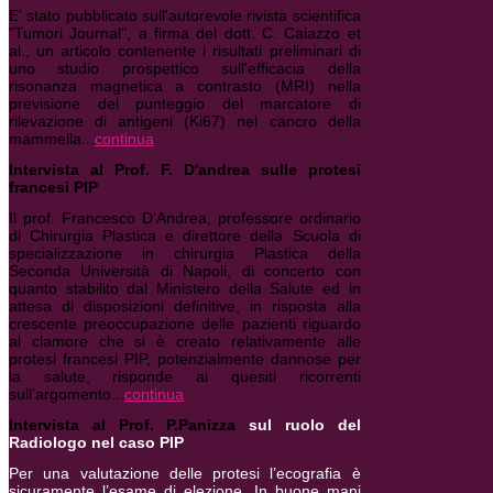
E' stato pubblicato sull'autorevole rivista scientifica
"Tumori Journal", a firma del dott. C. Caiazzo et
al., un articolo contenente i risultati preliminari di
uno studio prospettico sull'efficacia della
risonanza magnetica a contrasto (MRI) nella
previsione del punteggio del marcatore di
rilevazione di antigeni (Ki67) nel cancro della
mammella...
continua
Intervista al Prof. F. D'andrea sulle protesi
francesi PIP
Il prof. Francesco D’Andrea, professore ordinario
di Chirurgia Plastica e direttore della Scuola di
specializzazione in chirurgia Plastica della
Seconda Università di Napoli, di concerto con
quanto stabilito dal Ministero della Salute ed in
attesa di disposizioni definitive, in risposta alla
crescente preoccupazione delle pazienti riguardo
al clamore che si è creato relativamente alle
protesi francesi PIP, potenzialmente dannose per
la salute, risponde ai quesiti ricorrenti
sull’argomento...
continua
Intervista al Prof. P.Panizza
sul ruolo del
Radiologo nel caso PIP
Per una valutazione delle protesi l’ecografia è
sicuramente l’esame di elezione. In buone mani