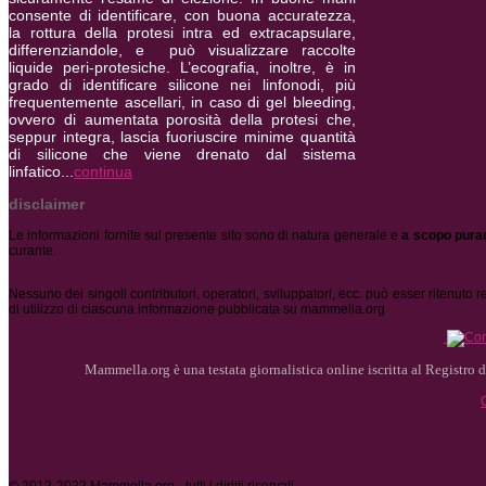
consente di identificare, con buona accuratezza,
la rottura della protesi intra ed extracapsulare,
differenziandole, e può visualizzare raccolte
liquide peri-protesiche.
L’ecografia, inoltre, è in
grado di identificare silicone nei linfonodi, più
frequentemente ascellari, in caso di gel bleeding,
ovvero di aumentata porosità della protesi che,
seppur integra, lascia fuoriuscire minime quantità
di silicone che viene drenato dal sistema
linfatico...
continua
disclaimer
Le informazioni fornite sul presente sito sono di natura generale e
a scopo pura
curante.
Nessuno dei singoli contributori, operatori, sviluppatori, ecc. può esser ritenuto
di utilizzo di ciascuna informazione pubblicata su mammella.org
Mammella.org è una testata giornalistica online iscritta al Registro de
© 2012-2022 Mammella.org - tutti i diritti riservati