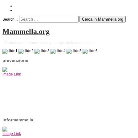
Cerca in Mammella.org
Search ...
Mammella.org
Il Portale per le donne sulle patologie della mammella
prevenzione
Image Link
informammella
Image Link